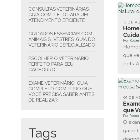
CONSULTAS VETERINÁRIAS:
GUIA COMPLETO PARA UM
ATENDIMENTO EFICIENTE
15 DE A
Homeo
CUIDADOS ESSENCIAIS COM
Cuida
ANIMAIS SILVESTRES: GUIA DO
Por:
Rober
VETERINÁRIO ESPECIALIZADO
Homeop
que ve
ESCOLHER O VETERINÁRIO
pets. A
PERFEITO PARA SEU
CACHORRO
utiliza
EXAME VETERINÁRIO: GUIA
COMPLETO COM TUDO QUE
VOCÊ PRECISA SABER ANTES
01 DE A
DE REALIZAR
Exame
que V
EXAME VETERINÁRIO: GUIA
Por:
Rober
ESSENCIAL PARA PREPARAR
O exam
SEU PET ANTES DA
Tags
CONSULTA
garanti
diagnó