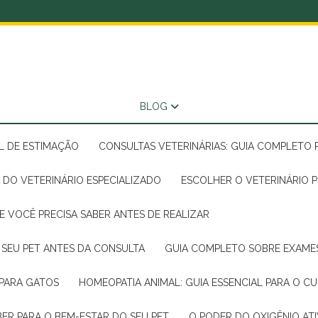
BLOG
AL DE ESTIMAÇÃO
CONSULTAS VETERINÁRIAS: GUIA COMPLETO
A DO VETERINÁRIO ESPECIALIZADO
ESCOLHER O VETERINÁRIO 
E VOCÊ PRECISA SABER ANTES DE REALIZAR
R SEU PET ANTES DA CONSULTA
GUIA COMPLETO SOBRE EXAMES
 PARA GATOS
HOMEOPATIA ANIMAL: GUIA ESSENCIAL PARA O C
BER PARA O BEM-ESTAR DO SEU PET
O PODER DO OXIGÊNIO A