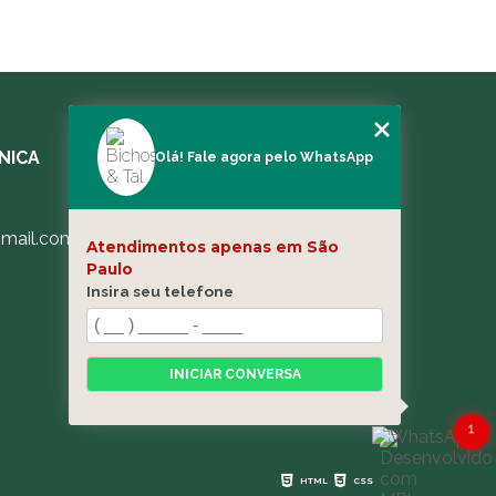
ÍNICA
MENU
Olá! Fale agora pelo WhatsApp
HOME
A CLÍNICA
gmail.com
BLOG
Atendimentos apenas em São
Paulo
CONTATO
Insira seu telefone
CATEGORIAS
MAPA DO SITE
INICIAR CONVERSA
1
HTML
CSS