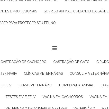
ANTES E PROFISSIONAIS
SORRISO ANIMAL: CUIDANDO DA SAÚDE
ABER PARA PROTEGER SEU FELINO
CASTRAÇÃO DE CACHORRO
CASTRAÇÃO DE GATO
CIRUR
ETERINÁRIA
CLÍNICAS VETERINÁRIAS
CONSULTA VETERINÁRI
 E FELV
EXAME VETERINÁRIO
HOMEOPATIA ANIMAL
HOS
TESTES FIV E FELV
VACINA EM CACHORROS
VACINA EM
VETERINARIO DE ANIMAIS SILVESTRES
VETERINÁRIO
VE