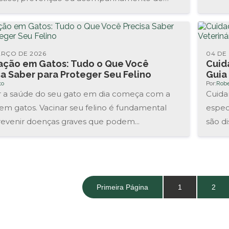
ntos, a...
ARÇO DE 2026
04 DE
ação em Gatos: Tudo o Que Você
Cuid
sa Saber para Proteger Seu Felino
Guia
to
Por:
Robe
 a saúde do seu gato em dia começa com a
Cuida
em gatos. Vacinar seu felino é fundamental
espec
revenir doenças graves que podem...
são d
animai
Primeira Página
1
2