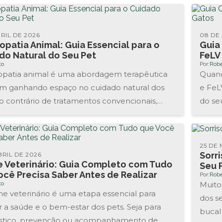
BRIL DE 2026
08 DE 
patia Animal: Guia Essencial para o
Guia
do Natural do Seu Pet
FeLV
to
Por:
Robe
atia animal é uma abordagem terapêutica
Quand
m ganhando espaço no cuidado natural dos
e FeL
o contrário de tratamentos convencionais,
do seu
 substâncias altamente diluídas para...
25 DE
Sorr
BRIL DE 2026
 Veterinário: Guia Completo com Tudo
Seu 
ocê Precisa Saber Antes de Realizar
Por:
Robe
to
Muito
e veterinário é uma etapa essencial para
dos s
r a saúde e o bem-estar dos pets. Seja para
bucal
stico, prevenção ou acompanhamento de