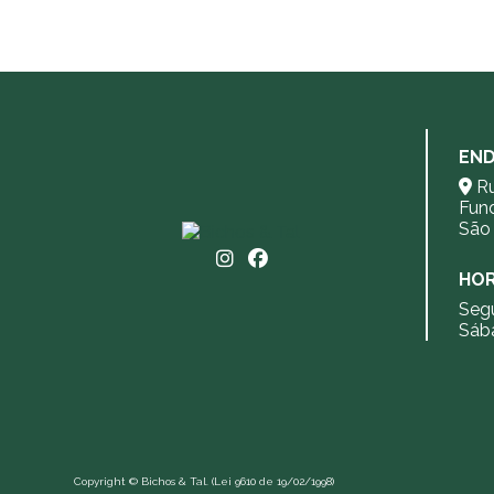
SORRISO ANIMAL: CUIDANDO
DA SAÚDE BUCAL DO SEU
PET
VACINAÇÃO EM GATOS: TUDO
O QUE VOCÊ PRECISA SABER
EN
PARA PROTEGER SEU FELINO
Ru
Fun
São 
HOR
Segu
Sáb
Copyright © Bichos & Tal. (Lei 9610 de 19/02/1998)