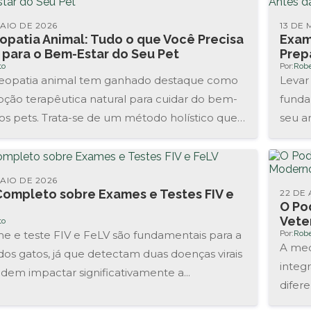
AIO DE 2026
13 DE 
patia Animal: Tudo o que Você Precisa
Exam
 para o Bem-Estar do Seu Pet
Prep
to
Por:
Robe
opatia animal tem ganhado destaque como
Levar
ção terapêutica natural para cuidar do bem-
funda
os pets. Trata-se de um método holístico que
seu a
stimular...
identi
AIO DE 2026
Completo sobre Exames e Testes FIV e
22 DE 
O Po
Vete
to
Por:
Robe
e e teste FIV e FeLV são fundamentais para a
A med
os gatos, já que detectam duas doenças virais
integ
dem impactar significativamente a...
difer
Essenc