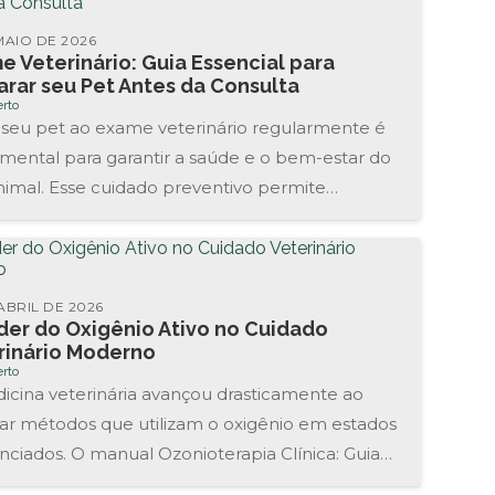
MAIO DE 2026
e Veterinário: Guia Essencial para
arar seu Pet Antes da Consulta
rto
 seu pet ao exame veterinário regularmente é
mental para garantir a saúde e o bem-estar do
nimal. Esse cuidado preventivo permite
ficar problemas...
ABRIL DE 2026
der do Oxigênio Ativo no Cuidado
rinário Moderno
rto
icina veterinária avançou drasticamente ao
rar métodos que utilizam o oxigênio em estados
enciados. O manual Ozonioterapia Clínica: Guia
ial para Iniciar o Tratamento...