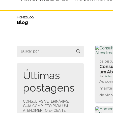
HOME
BLOG
Blog
03 DE J
Consu
um At
Últimas
Por:
Rober
As cons
postagens
manter
da vida
CONSULTAS VETERINÁRIAS:
permite
GUIA COMPLETO PARA UM
ATENDIMENTO EFICIENTE