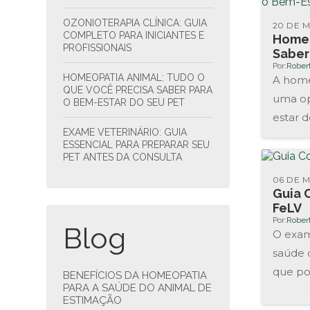
OZONIOTERAPIA CLÍNICA: GUIA
20 DE M
COMPLETO PARA INICIANTES E
Homeo
PROFISSIONAIS
Saber
Por:
Rober
HOMEOPATIA ANIMAL: TUDO O
A home
QUE VOCÊ PRECISA SABER PARA
uma op
O BEM-ESTAR DO SEU PET
estar d
EXAME VETERINÁRIO: GUIA
busca e
ESSENCIAL PARA PREPARAR SEU
PET ANTES DA CONSULTA
06 DE M
Guia 
FeLV
Por:
Rober
Blog
O exam
saúde d
que po
BENEFÍCIOS DA HOMEOPATIA
PARA A SAÚDE DO ANIMAL DE
ESTIMAÇÃO