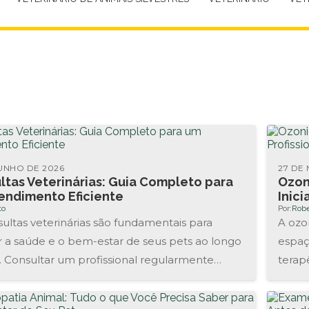
UNHO DE 2026
27 DE
ltas Veterinárias: Guia Completo para
Ozon
endimento Eficiente
Inici
to
Por:
Robe
ultas veterinárias são fundamentais para
A ozo
 a saúde e o bem-estar de seus pets ao longo
espaç
. Consultar um profissional regularmente
terap
 identificar...
divers