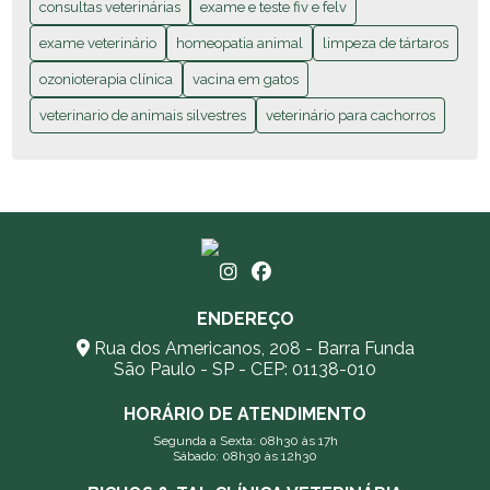
consultas veterinárias
exame e teste fiv e felv
HOMEOPATIA ANIMAL: TUDO O QUE VOCÊ PRECISA
exame veterinário
homeopatia animal
limpeza de tártaros
SABER PARA O BEM-ESTAR DO SEU PET
ozonioterapia clínica
vacina em gatos
O PODER DO OXIGÊNIO ATIVO NO CUIDADO
veterinario de animais silvestres
veterinário para cachorros
VETERINÁRIO MODERNO
OZONIOTERAPIA CLÍNICA: GUIA COMPLETO PARA
INICIANTES E PROFISSIONAIS
SORRISO ANIMAL: CUIDANDO DA SAÚDE BUCAL DO
SEU PET
VACINAÇÃO EM GATOS: TUDO O QUE VOCÊ PRECISA
ENDEREÇO
SABER PARA PROTEGER SEU FELINO
Rua dos Americanos, 208 - Barra Funda
São Paulo - SP - CEP: 01138-010
HORÁRIO DE ATENDIMENTO
Segunda a Sexta: 08h30 às 17h
Sábado: 08h30 às 12h30