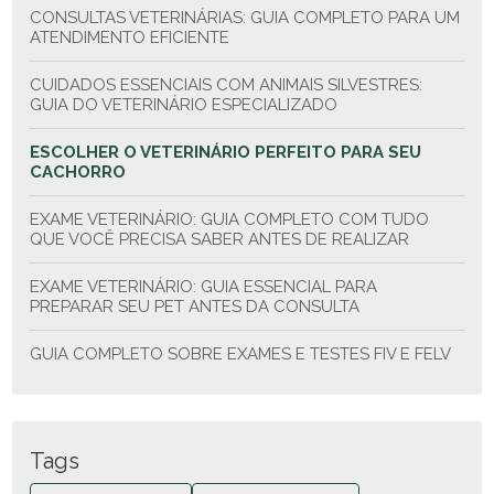
CONSULTAS VETERINÁRIAS: GUIA COMPLETO PARA UM
ATENDIMENTO EFICIENTE
CUIDADOS ESSENCIAIS COM ANIMAIS SILVESTRES:
GUIA DO VETERINÁRIO ESPECIALIZADO
ESCOLHER O VETERINÁRIO PERFEITO PARA SEU
CACHORRO
EXAME VETERINÁRIO: GUIA COMPLETO COM TUDO
QUE VOCÊ PRECISA SABER ANTES DE REALIZAR
EXAME VETERINÁRIO: GUIA ESSENCIAL PARA
PREPARAR SEU PET ANTES DA CONSULTA
GUIA COMPLETO SOBRE EXAMES E TESTES FIV E FELV
GUIA COMPLETO SOBRE EXAMES E TESTES FIV E FELV
PARA GATOS
Tags
HOMEOPATIA ANIMAL: GUIA ESSENCIAL PARA O
CUIDADO NATURAL DO SEU PET