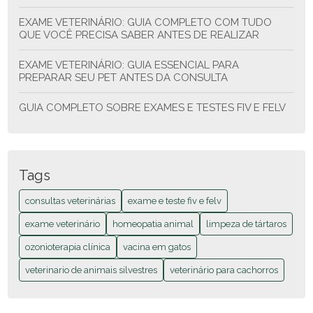
EXAME VETERINÁRIO: GUIA COMPLETO COM TUDO
QUE VOCÊ PRECISA SABER ANTES DE REALIZAR
EXAME VETERINÁRIO: GUIA ESSENCIAL PARA
PREPARAR SEU PET ANTES DA CONSULTA
GUIA COMPLETO SOBRE EXAMES E TESTES FIV E FELV
GUIA COMPLETO SOBRE EXAMES E TESTES FIV E FELV
PARA GATOS
Tags
HOMEOPATIA ANIMAL: GUIA ESSENCIAL PARA O
CUIDADO NATURAL DO SEU PET
consultas veterinárias
exame e teste fiv e felv
HOMEOPATIA ANIMAL: TUDO O QUE VOCÊ PRECISA
exame veterinário
homeopatia animal
limpeza de tártaros
SABER PARA O BEM-ESTAR DO SEU PET
ozonioterapia clínica
vacina em gatos
O PODER DO OXIGÊNIO ATIVO NO CUIDADO
veterinario de animais silvestres
veterinário para cachorros
VETERINÁRIO MODERNO
OZONIOTERAPIA CLÍNICA: GUIA COMPLETO PARA