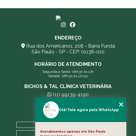
INICIANTES E PROFISSIONAIS
SORRISO ANIMAL: CUIDANDO DA SAÚDE BUCAL DO
SEU PET
VACINAÇÃO EM GATOS: TUDO O QUE VOCÊ PRECISA
ENDEREÇO
SABER PARA PROTEGER SEU FELINO
Rua dos Americanos, 208 - Barra Funda
São Paulo - SP - CEP: 01138-010
HORÁRIO DE ATENDIMENTO
Segunda a Sexta: 08h30 às 17h
Sábado: 08h30 às 12h30
BICHOS & TAL CLÍNICA VETERINÁRIA
(11) 99139-4190
andreleecitti5@gmail.com
Olá! Fale agora pelo WhatsApp
MENU
HOME
Atendimentos apenas em São Paulo
A CLÍNICA