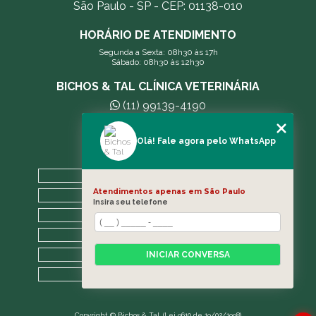
São Paulo - SP - CEP: 01138-010
HORÁRIO DE ATENDIMENTO
Segunda a Sexta: 08h30 às 17h
Sábado: 08h30 às 12h30
BICHOS & TAL CLÍNICA VETERINÁRIA
(11) 99139-4190
andreleecitti5@gmail.com
Olá! Fale agora pelo WhatsApp
MENU
HOME
Atendimentos apenas em São Paulo
A CLÍNICA
Insira seu telefone
BLOG
CONTATO
CATEGORIAS
INICIAR CONVERSA
MAPA DO SITE
Copyright © Bichos & Tal. (Lei 9610 de 19/02/1998)