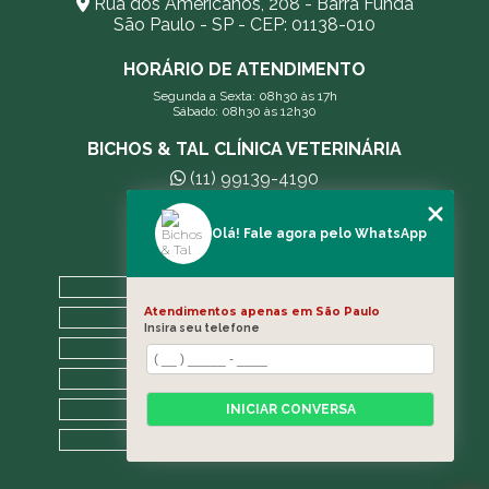
Rua dos Americanos, 208 - Barra Funda
São Paulo - SP - CEP: 01138-010
HORÁRIO DE ATENDIMENTO
Segunda a Sexta: 08h30 às 17h
Sábado: 08h30 às 12h30
BICHOS & TAL CLÍNICA VETERINÁRIA
(11) 99139-4190
andreleecitti5@gmail.com
Olá! Fale agora pelo WhatsApp
MENU
HOME
Atendimentos apenas em São Paulo
A CLÍNICA
Insira seu telefone
BLOG
CONTATO
CATEGORIAS
INICIAR CONVERSA
MAPA DO SITE