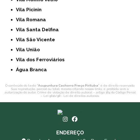
Vila Picinin
Vila Romana
Vila Santa Delfina
Vila São Vicente
Vila União
Vila dos Ferroviários
Água Branca
O conteúdo do texto "
Acupuntura Cachorro Preço Pirituba
" é de direito reservado.
Sua reprodução, parcial ou total, mesmo citando nossos links, é proibida sem a
autorização do autor. Crime de violação de direito autoral – artigo 184 do Código Penal
–
Lei 9610/98 - Lei de direitos autorais
.
ENDEREÇO