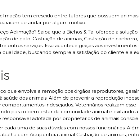
climação tem crescido entre tutores que possuem animai
 pararam de andar por algum motivo.
ço Aclimação? Saiba que a Bichos & Tal oferece a solução
o de gato, Castração de animais, Castração de cachorro, 
tre outros serviços. Isso acontece graças aos investimentos
e qualidade, buscando sempre a satisfação do cliente e a e
is
ico que envolve a remoção dos órgãos reprodutores, gera
 à saúde dos animais. Além de prevenir a reprodução indese
 e comportamentos indesejados. Veterinários realizam esse
indo para o bem-estar da comunidade animal e evitando a
e responsável adotada por proprietários de animais conscie
ecer cada uma de suas dúvidas com nossos funcionários. Alé
abalha com Acupuntura animal Castração de animais, entr