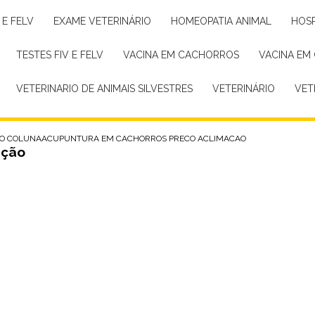
 E FELV
EXAME VETERINÁRIO
HOMEOPATIA ANIMAL
HOS
TESTES FIV E FELV
VACINA EM CACHORROS
VACINA EM
VETERINARIO DE ANIMAIS SILVESTRES
VETERINÁRIO
VE
O COLUNA
ACUPUNTURA EM CACHORROS PRECO ACLIMACAO
ação