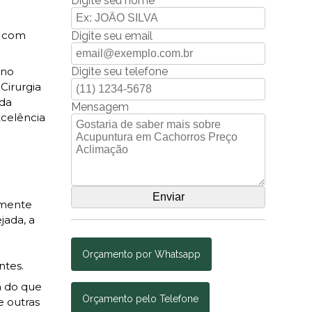
Digite seu nome
s com
Digite seu email
Digite seu telefone
 no
Cirurgia
 da
Mensagem
xcelência
lmente
jada, a
Orçamento por Whatsapp
ntes.
m do que
Orçamento pelo Telefone
e outras