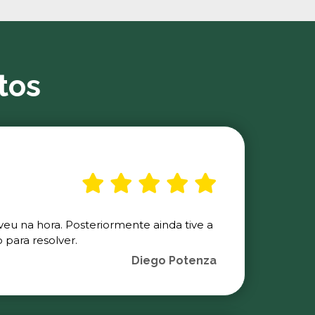
tos
veu na hora. Posteriormente ainda tive a
para resolver.
Diego Potenza