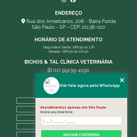
ENDEREÇO
Rua dos Americanos, 208 - Barra Funda
São Paulo - SP - CEP: 01138-010
HORÁRIO DE ATENDIMENTO
Segunda a Sexta: 08h30 às 17h
Sábado: 08h30 às 12h30
BICHOS & TAL CLÍNICA VETERINÁRIA
(11) 99139-4190
andreleecitti5@gmail.com
Olá! Fale agora pelo WhatsApp
MENU
HOME
Atendimentos apenas em São Paulo
A CLÍNICA
Insira seu telefone
BLOG
CONTATO
CATEGORIAS
INICIAR CONVERSA