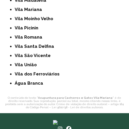
Vila Madalena
Vila Mariana
Vila Moinho Velho
Vila Picinin
Vila Romana
Vila Santa Delfina
Vila São Vicente
Vila União
Vila dos Ferroviários
Água Branca
O conteúdo do texto "
Acupuntura para Cachorros e Gatos Vila Mariana
" é de
direito reservado. Sua reprodução, parcial ou total, mesmo citando nossos links, é
proibida sem a autorização do autor. Crime de violação de direito autoral – artigo 184
do Código Penal –
Lei 9610/98 - Lei de direitos autorais
.