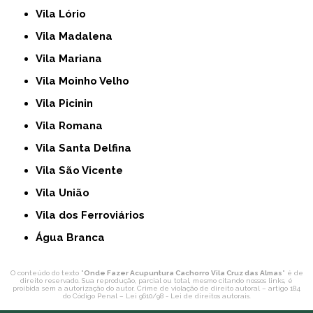
Vila Lório
Vila Madalena
Vila Mariana
Vila Moinho Velho
Vila Picinin
Vila Romana
Vila Santa Delfina
Vila São Vicente
Vila União
Vila dos Ferroviários
Água Branca
O conteúdo do texto "
Onde Fazer Acupuntura Cachorro Vila Cruz das Almas
" é de
direito reservado. Sua reprodução, parcial ou total, mesmo citando nossos links, é
proibida sem a autorização do autor. Crime de violação de direito autoral – artigo 184
do Código Penal –
Lei 9610/98 - Lei de direitos autorais
.