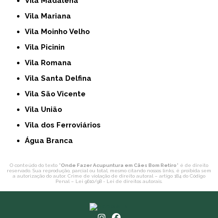
Vila Madalena
Vila Mariana
Vila Moinho Velho
Vila Picinin
Vila Romana
Vila Santa Delfina
Vila São Vicente
Vila União
Vila dos Ferroviários
Água Branca
O conteúdo do texto "
Onde Fazer Acupuntura em Cães Bom Retiro
" é de direito
reservado. Sua reprodução, parcial ou total, mesmo citando nossos links, é proibida sem
a autorização do autor. Crime de violação de direito autoral – artigo 184 do Código
Penal –
Lei 9610/98 - Lei de direitos autorais
.