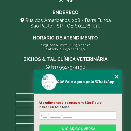
ENDEREÇO
Rua dos Americanos, 208 - Barra Funda
São Paulo - SP - CEP: 01138-010
HORÁRIO DE ATENDIMENTO
Segunda a Sexta: 08h30 às 17h
Sábado: 08h30 às 12h30
BICHOS & TAL CLÍNICA VETERINÁRIA
(11) 99139-4190
andreleecitti5@gmail.com
Olá! Fale agora pelo WhatsApp
MENU
HOME
Atendimentos apenas em São Paulo
A CLÍNICA
Insira seu telefone
BLOG
CONTATO
CATEGORIAS
INICIAR CONVERSA