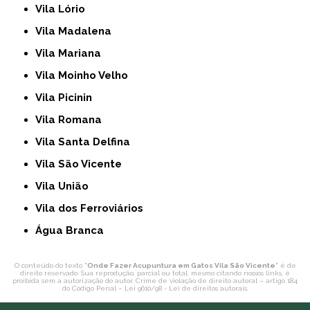
Vila Lório
Vila Madalena
Vila Mariana
Vila Moinho Velho
Vila Picinin
Vila Romana
Vila Santa Delfina
Vila São Vicente
Vila União
Vila dos Ferroviários
Água Branca
O conteúdo do texto "
Onde Fazer Acupuntura em Gatos Vila São Vicente
" é de
direito reservado. Sua reprodução, parcial ou total, mesmo citando nossos links, é
proibida sem a autorização do autor. Crime de violação de direito autoral – artigo 184
do Código Penal –
Lei 9610/98 - Lei de direitos autorais
.