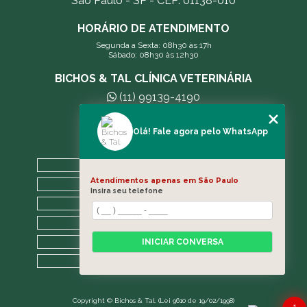
São Paulo - SP - CEP: 01138-010
HORÁRIO DE ATENDIMENTO
Segunda a Sexta: 08h30 às 17h
Sábado: 08h30 às 12h30
BICHOS & TAL CLÍNICA VETERINÁRIA
(11) 99139-4190
andreleecitti5@gmail.com
Olá! Fale agora pelo WhatsApp
MENU
HOME
Atendimentos apenas em São Paulo
A CLÍNICA
Insira seu telefone
BLOG
CONTATO
CATEGORIAS
INICIAR CONVERSA
MAPA DO SITE
Copyright © Bichos & Tal. (Lei 9610 de 19/02/1998)
1