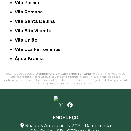
Vila Picinin
Vila Romana
Vila Santa Delfina
Vila São Vicente
Vila União
Vila dos Ferroviários
Água Branca
O conteúdo do texto "
Acupuntura em Cachorros Santana
" é de direito reservado.
Sua reprodução, parcial ou total, mesmo citando nossos links, é proibida sem a
autorização do autor. Crime de violação de direito autoral – artigo 184 do Código Penal
–
Lei 9610/98 - Lei de direitos autorais
.
ENDEREÇO
Rua dos Americanos, 208 - Barra Funda