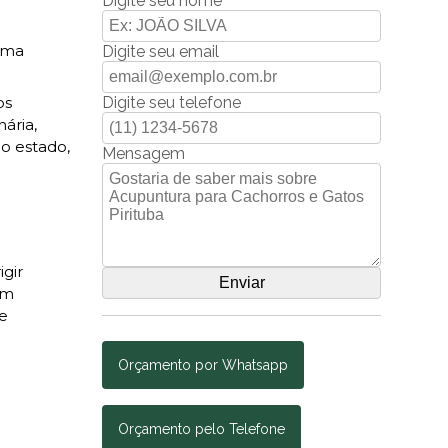
Digite seu nome
 uma
Digite seu email
Digite seu telefone
os
ária,
o estado,
Mensagem
igir
em
 e
Orçamento por Whatsapp
Orçamento pelo Telefone