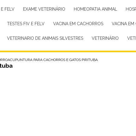
 E FELV
EXAME VETERINÁRIO
HOMEOPATIA ANIMAL
HOS
TESTES FIV E FELV
VACINA EM CACHORROS
VACINA EM
VETERINARIO DE ANIMAIS SILVESTRES
VETERINÁRIO
VE
ORRO
ACUPUNTURA PARA CACHORROS E GATOS PIRITUBA
ituba