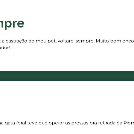
mpre
fez a castração do meu pet, voltarei sempre. Muito bom enc
ados!
gata feral teve que operar as pressas pra retirada da Piom