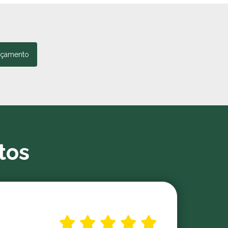
rçamento
tos