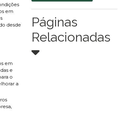
condições
dos em
Páginas
os
ndo desde
Relacionadas
dos em
adas e
para o
lhorar a
ros
resa,