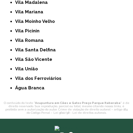
Vila Madalena
Vila Mariana
Vila Moinho Velho
Vila Picinin
Vila Romana
Vila Santa Delfina
Vila São Vicente
Vila União
Vila dos Ferroviários
Água Branca
O conteúdo do texto "
Acupuntura em Cães e Gatos Preço Parque Itaberaba
" é de
direito reservado. Sua reprodução, parcial ou total, mesmo citando nossos links, é
proibida sem a autorização do autor. Crime de violação de direito autoral – artigo 184
do Código Penal –
Lei 9610/98 - Lei de direitos autorais
.