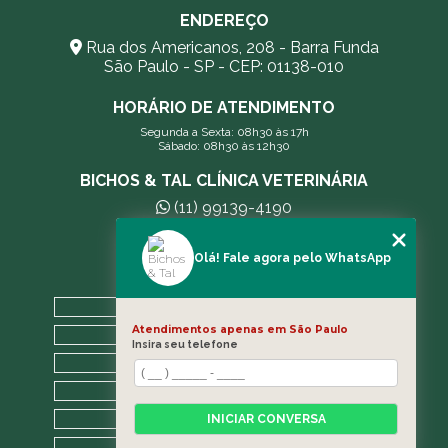
ENDEREÇO
Rua dos Americanos, 208 - Barra Funda
São Paulo - SP - CEP: 01138-010
HORÁRIO DE ATENDIMENTO
Segunda a Sexta: 08h30 às 17h
Sábado: 08h30 às 12h30
BICHOS & TAL CLÍNICA VETERINÁRIA
(11) 99139-4190
andreleecitti5@gmail.com
Olá! Fale agora pelo WhatsApp
MENU
HOME
Atendimentos apenas em São Paulo
A CLÍNICA
Insira seu telefone
BLOG
CONTATO
CATEGORIAS
INICIAR CONVERSA
MAPA DO SITE