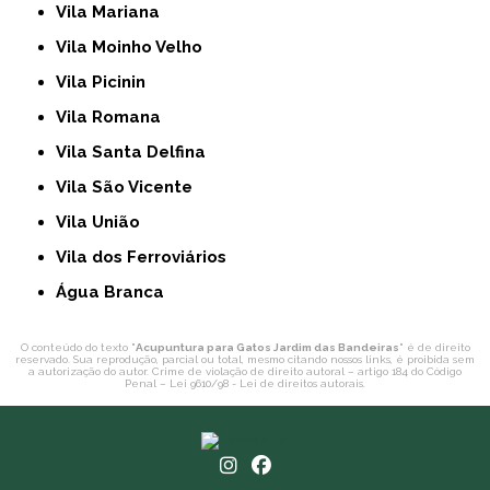
Vila Mariana
Vila Moinho Velho
Vila Picinin
Vila Romana
Vila Santa Delfina
Vila São Vicente
Vila União
Vila dos Ferroviários
Água Branca
O conteúdo do texto "
Acupuntura para Gatos Jardim das Bandeiras
" é de direito
reservado. Sua reprodução, parcial ou total, mesmo citando nossos links, é proibida sem
a autorização do autor. Crime de violação de direito autoral – artigo 184 do Código
Penal –
Lei 9610/98 - Lei de direitos autorais
.