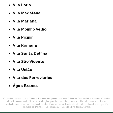
Vila Lório
Vila Madalena
Vila Mariana
Vila Moinho Velho
Vila Picinin
Vila Romana
Vila Santa Delfina
Vila São Vicente
Vila União
Vila dos Ferroviários
Água Branca
O conteúdo do texto "
Onde Fazer Acupuntura em Cães e Gatos Vila Arcádia
" é de
direito reservado. Sua reprodução, parcial ou total, mesmo citando nossos links, é
proibida sem a autorização do autor. Crime de violação de direito autoral – artigo 184
do Código Penal –
Lei 9610/98 - Lei de direitos autorais
.