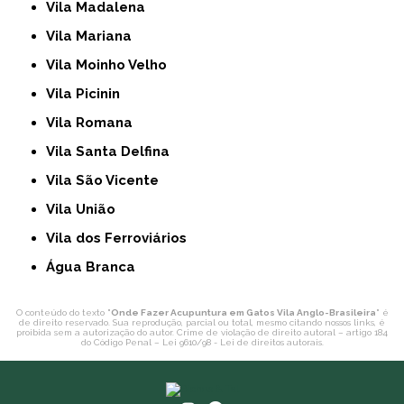
Vila Madalena
Vila Mariana
Vila Moinho Velho
Vila Picinin
Vila Romana
Vila Santa Delfina
Vila São Vicente
Vila União
Vila dos Ferroviários
Água Branca
O conteúdo do texto "
Onde Fazer Acupuntura em Gatos Vila Anglo-Brasileira
" é
de direito reservado. Sua reprodução, parcial ou total, mesmo citando nossos links, é
proibida sem a autorização do autor. Crime de violação de direito autoral – artigo 184
do Código Penal –
Lei 9610/98 - Lei de direitos autorais
.