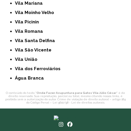
Vila Mariana
Vila Moinho Velho
Vila Picinin
Vila Romana
Vila Santa Delfina
Vila São Vicente
Vila União
Vila dos Ferroviários
Água Branca
O conteúdo do texto "
Onde Fazer Acupuntura para Gatos Vila Júlio César
" é de
direito reservado. Sua reprodução, parcial ou total, mesmo citando nossos links, é
proibida sem a autorização do autor. Crime de violação de direito autoral – artigo 184
do Código Penal –
Lei 9610/98 - Lei de direitos autorais
.