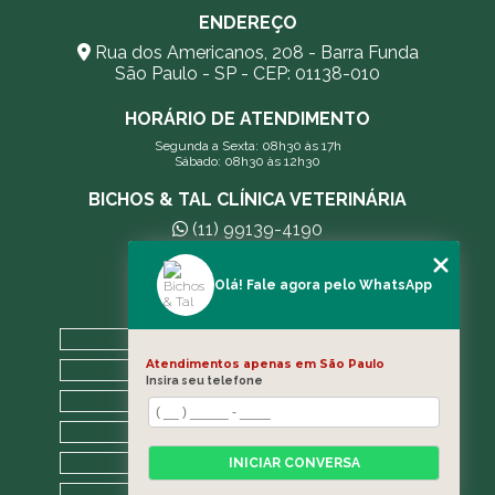
ENDEREÇO
Rua dos Americanos, 208 - Barra Funda
São Paulo - SP - CEP: 01138-010
HORÁRIO DE ATENDIMENTO
Segunda a Sexta: 08h30 às 17h
Sábado: 08h30 às 12h30
BICHOS & TAL CLÍNICA VETERINÁRIA
(11) 99139-4190
andreleecitti5@gmail.com
Olá! Fale agora pelo WhatsApp
MENU
HOME
Atendimentos apenas em São Paulo
A CLÍNICA
Insira seu telefone
BLOG
CONTATO
CATEGORIAS
INICIAR CONVERSA
MAPA DO SITE