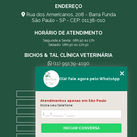
ENDEREÇO
Rua dos Americanos, 208 - Barra Funda
São Paulo - SP - CEP: 01138-010
HORÁRIO DE ATENDIMENTO
Segunda a Sexta: 08h30 às 17h
Sábado: 08h30 às 12h30
BICHOS & TAL CLÍNICA VETERINÁRIA
(11) 99139-4190
andreleecitti5@gmail.com
Olá! Fale agora pelo WhatsApp
MENU
HOME
Atendimentos apenas em São Paulo
A CLÍNICA
Insira seu telefone
BLOG
CONTATO
CATEGORIAS
INICIAR CONVERSA
MAPA DO SITE