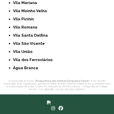
Vila Mariana
Vila Moinho Velho
Vila Picinin
Vila Romana
Vila Santa Delfina
Vila São Vicente
Vila União
Vila dos Ferroviários
Água Branca
O conteúdo do texto "
Acupuntura em Animal Cerqueira Cezar
" é de direito
reservado. Sua reprodução, parcial ou total, mesmo citando nossos links, é proibida sem
a autorização do autor. Crime de violação de direito autoral – artigo 184 do Código
Penal –
Lei 9610/98 - Lei de direitos autorais
.