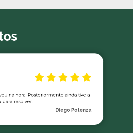
tos
veu na hora. Posteriormente ainda tive a
para resolver.
Diego Potenza