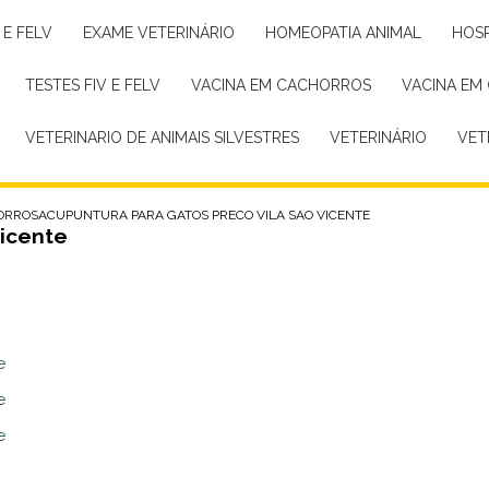
 E FELV
EXAME VETERINÁRIO
HOMEOPATIA ANIMAL
HOS
TESTES FIV E FELV
VACINA EM CACHORROS
VACINA EM
VETERINARIO DE ANIMAIS SILVESTRES
VETERINÁRIO
VE
ORROS
ACUPUNTURA PARA GATOS PRECO VILA SAO VICENTE
Vicente