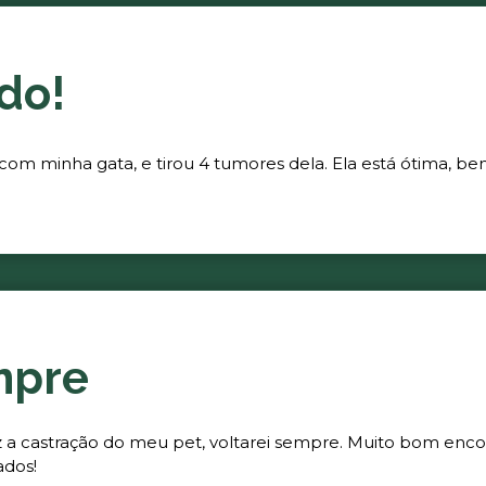
do!
 com minha gata, e tirou 4 tumores dela. Ela está ótima, be
mpre
fez a castração do meu pet, voltarei sempre. Muito bom enc
ados!