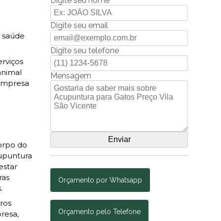
Digite seu nome
Digite seu email
a saúde
Digite seu telefone
rviços
animal
Mensagem
 empresa
corpo do
cupuntura
estar
ras
Orçamento por Whatsapp
.
ros
Orçamento pelo Telefone
resa,