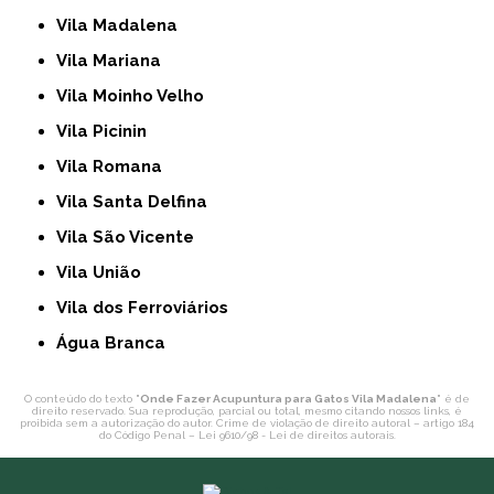
Vila Madalena
Vila Mariana
Vila Moinho Velho
Vila Picinin
Vila Romana
Vila Santa Delfina
Vila São Vicente
Vila União
Vila dos Ferroviários
Água Branca
O conteúdo do texto "
Onde Fazer Acupuntura para Gatos Vila Madalena
" é de
direito reservado. Sua reprodução, parcial ou total, mesmo citando nossos links, é
proibida sem a autorização do autor. Crime de violação de direito autoral – artigo 184
do Código Penal –
Lei 9610/98 - Lei de direitos autorais
.