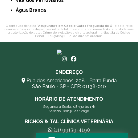
Vila dos Ferroviários
Água Branca
O conteúdo do texto "
Acupuntura em Cães e Gatos Freguesia do Ó
" é de direito
reservado. Sua reprodução, parcial ou total, mesmo citando nossos links, é proibida sem
a autorização do autor. Crime de violação de direito autoral – artigo 184 do Código
Penal –
Lei 9610/98 - Lei de direitos autorais
.
ENDEREÇO
Rua dos Americanos, 208 - Barra Funda
São Paulo - SP - CEP: 01138-010
HORÁRIO DE ATENDIMENTO
Segunda a Sexta: 08h30 às 17h
Sábado: 08h30 às 12h30
BICHOS & TAL CLÍNICA VETERINÁRIA
(11) 99139-4190