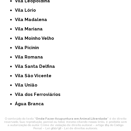
Vila Leopoldina
Vila Lório
Vila Madalena
Vila Mariana
Vila Moinho Velho
Vila Picinin
Vila Romana
Vila Santa Delfina
Vila São Vicente
Vila União
Vila dos Ferroviários
Água Branca
O conteúdo do texto "
Onde Fazer Acupuntura em Animal Liberdade
" é de direito
reservado. Sua reprodução, parcial ou total, mesmo citando nossos links, é proibida sem
a autorização do autor. Crime de violação de direito autoral – artigo 184 do Código
Penal –
Lei 9610/98 - Lei de direitos autorais
.