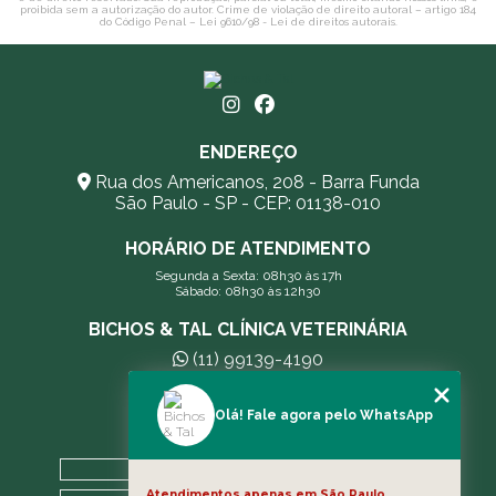
proibida sem a autorização do autor. Crime de violação de direito autoral – artigo 184
do Código Penal –
Lei 9610/98 - Lei de direitos autorais
.
ENDEREÇO
Rua dos Americanos, 208 - Barra Funda
São Paulo - SP - CEP: 01138-010
HORÁRIO DE ATENDIMENTO
Segunda a Sexta: 08h30 às 17h
Sábado: 08h30 às 12h30
BICHOS & TAL CLÍNICA VETERINÁRIA
(11) 99139-4190
andreleecitti5@gmail.com
Olá! Fale agora pelo WhatsApp
MENU
HOME
Atendimentos apenas em São Paulo