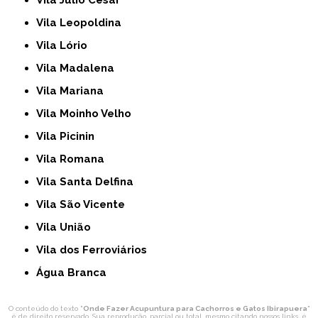
Vila Júlio César
Vila Leopoldina
Vila Lório
Vila Madalena
Vila Mariana
Vila Moinho Velho
Vila Picinin
Vila Romana
Vila Santa Delfina
Vila São Vicente
Vila União
Vila dos Ferroviários
Água Branca
O conteúdo do texto "
Onde Fazer Acupuntura para Cachorros e Gatos Ibirapuera
"
é de direito reservado. Sua reprodução, parcial ou total, mesmo citando nossos links, é