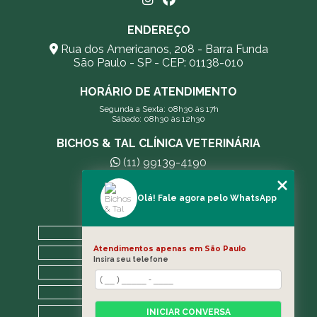
ENDEREÇO
Rua dos Americanos, 208 - Barra Funda
São Paulo - SP - CEP: 01138-010
HORÁRIO DE ATENDIMENTO
Segunda a Sexta: 08h30 às 17h
Sábado: 08h30 às 12h30
BICHOS & TAL CLÍNICA VETERINÁRIA
(11) 99139-4190
andreleecitti5@gmail.com
Olá! Fale agora pelo WhatsApp
MENU
HOME
Atendimentos apenas em São Paulo
A CLÍNICA
Insira seu telefone
BLOG
CONTATO
CATEGORIAS
INICIAR CONVERSA