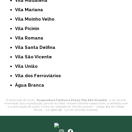
Vila Madalena
Vila Mariana
Vila Moinho Velho
Vila Picinin
Vila Romana
Vila Santa Delfina
Vila São Vicente
Vila União
Vila dos Ferroviários
Água Branca
O conteúdo do texto "
Acupuntura Cachorro Preço Vila São Vicente
" é de direito
reservado. Sua reprodução, parcial ou total, mesmo citando nossos links, é proibida sem
a autorização do autor. Crime de violação de direito autoral – artigo 184 do Código
Penal –
Lei 9610/98 - Lei de direitos autorais
.