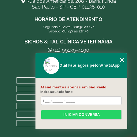
Rua dos Americanos, 208 - Barra Funda
São Paulo - SP - CEP: 01138-010
HORÁRIO DE ATENDIMENTO
Segunda a Sexta: 08h30 às 17h
Sábado: 08h30 às 12h30
BICHOS & TAL CLÍNICA VETERINÁRIA
(11) 99139-4190
andreleecitti5@gmail.com
Olá! Fale agora pelo WhatsApp
MENU
HOME
Atendimentos apenas em São Paulo
A CLÍNICA
Insira seu telefone
BLOG
CONTATO
CATEGORIAS
INICIAR CONVERSA
MAPA DO SITE