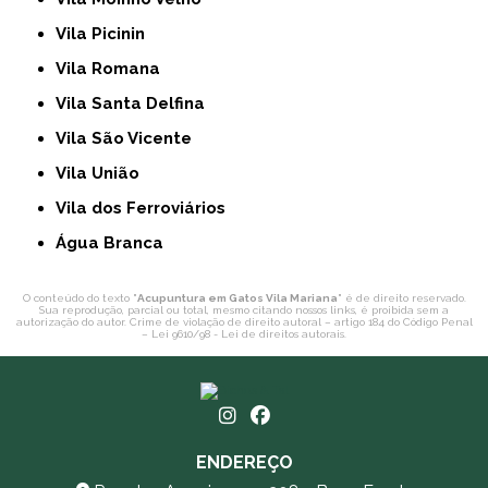
Vila Picinin
Vila Romana
Vila Santa Delfina
Vila São Vicente
Vila União
Vila dos Ferroviários
Água Branca
O conteúdo do texto "
Acupuntura em Gatos Vila Mariana
" é de direito reservado.
Sua reprodução, parcial ou total, mesmo citando nossos links, é proibida sem a
autorização do autor. Crime de violação de direito autoral – artigo 184 do Código Penal
–
Lei 9610/98 - Lei de direitos autorais
.
ENDEREÇO