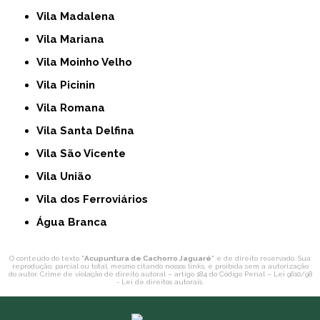
Vila Madalena
Vila Mariana
Vila Moinho Velho
Vila Picinin
Vila Romana
Vila Santa Delfina
Vila São Vicente
Vila União
Vila dos Ferroviários
Água Branca
O conteúdo do texto "
Acupuntura de Cachorro Jaguaré
" é de direito reservado. Sua
reprodução, parcial ou total, mesmo citando nossos links, é proibida sem a autorização
do autor. Crime de violação de direito autoral – artigo 184 do Código Penal –
Lei 9610/98
- Lei de direitos autorais
.