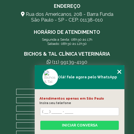
ENDEREÇO
Rua dos Americanos, 208 - Barra Funda
São Paulo - SP - CEP: 01138-010
HORÁRIO DE ATENDIMENTO
Segunda a Sexta: 08h30 às 17h
Sábado: 08h30 às 12h30
BICHOS & TAL CLÍNICA VETERINÁRIA
(11) 99139-4190
andreleecitti5@gmail.com
Olá! Fale agora pelo WhatsApp
MENU
HOME
Atendimentos apenas em São Paulo
A CLÍNICA
Insira seu telefone
BLOG
CONTATO
CATEGORIAS
INICIAR CONVERSA
MAPA DO SITE