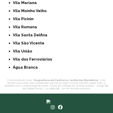
Vila Mariana
Vila Moinho Velho
Vila Picinin
Vila Romana
Vila Santa Delfina
Vila São Vicente
Vila União
Vila dos Ferroviários
Água Branca
O conteúdo do texto "
Acupuntura em Cachorros Jardim das Bandeiras
" é de
direito reservado. Sua reprodução, parcial ou total, mesmo citando nossos links, é
proibida sem a autorização do autor. Crime de violação de direito autoral – artigo 184
do Código Penal –
Lei 9610/98 - Lei de direitos autorais
.