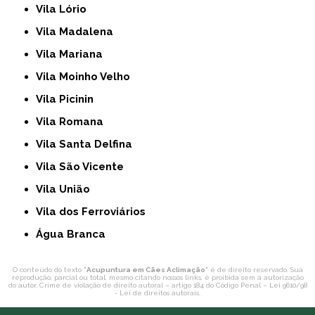
Vila Lório
Vila Madalena
Vila Mariana
Vila Moinho Velho
Vila Picinin
Vila Romana
Vila Santa Delfina
Vila São Vicente
Vila União
Vila dos Ferroviários
Água Branca
O conteúdo do texto "
Acupuntura em Cães Aclimação
" é de direito reservado. Sua
reprodução, parcial ou total, mesmo citando nossos links, é proibida sem a autorização
do autor. Crime de violação de direito autoral – artigo 184 do Código Penal –
Lei 9610/98
- Lei de direitos autorais
.