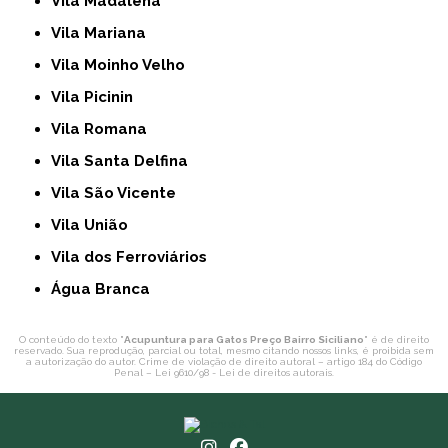
Vila Madalena
Vila Mariana
Vila Moinho Velho
Vila Picinin
Vila Romana
Vila Santa Delfina
Vila São Vicente
Vila União
Vila dos Ferroviários
Água Branca
O conteúdo do texto "
Acupuntura para Gatos Preço Bairro Siciliano
" é de direito
reservado. Sua reprodução, parcial ou total, mesmo citando nossos links, é proibida sem
a autorização do autor. Crime de violação de direito autoral – artigo 184 do Código
Penal –
Lei 9610/98 - Lei de direitos autorais
.