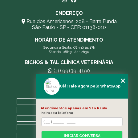
ENDEREÇO
Rua dos Americanos, 208 - Barra Funda
São Paulo - SP - CEP: 01138-010
HORÁRIO DE ATENDIMENTO
Segunda a Sexta: 08h30 às 17h
Sábado: 08h30 às 12h30
BICHOS & TAL CLÍNICA VETERINÁRIA
(11) 99139-4190
andreleecitti5@gmail.com
Olá! Fale agora pelo WhatsApp
MENU
HOME
Atendimentos apenas em São Paulo
A CLÍNICA
Insira seu telefone
BLOG
CONTATO
CATEGORIAS
INICIAR CONVERSA