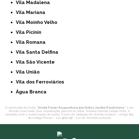
Vila Madalena
Vila Mariana
Vila Moinho Velho
Vila Picinin
Vila Romana
Vila Santa Delfina
Vila São Vicente
Vila União
Vila dos Ferroviários
Água Branca
O conteúdo do texto "
Onde Fazer Acupuntura em Gatos Jardim Paulistano
" é de
direito reservado. Sua reprodução, parcial ou total, mesmo citando nossos links, é
proibida sem a autorização do autor. Crime de violação de direito autoral – artigo 184
do Código Penal –
Lei 9610/98 - Lei de direitos autorais
.