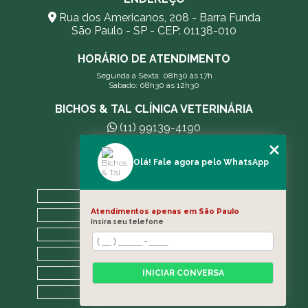
Rua dos Americanos, 208 - Barra Funda
São Paulo - SP - CEP: 01138-010
HORÁRIO DE ATENDIMENTO
Segunda a Sexta: 08h30 às 17h
Sábado: 08h30 às 12h30
BICHOS & TAL CLÍNICA VETERINÁRIA
(11) 99139-4190
andreleecitti5@gmail.com
Olá! Fale agora pelo WhatsApp
MENU
HOME
Atendimentos apenas em São Paulo
A CLÍNICA
Insira seu telefone
BLOG
CONTATO
CATEGORIAS
INICIAR CONVERSA
MAPA DO SITE