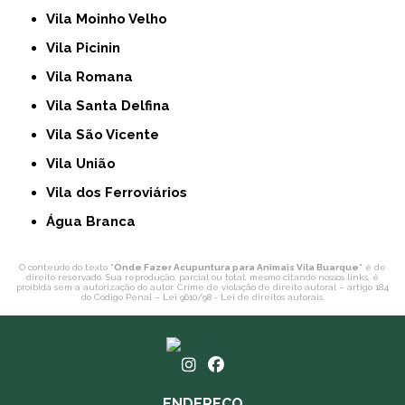
Vila Moinho Velho
Vila Picinin
Vila Romana
Vila Santa Delfina
Vila São Vicente
Vila União
Vila dos Ferroviários
Água Branca
O conteúdo do texto "
Onde Fazer Acupuntura para Animais Vila Buarque
" é de
direito reservado. Sua reprodução, parcial ou total, mesmo citando nossos links, é
proibida sem a autorização do autor. Crime de violação de direito autoral – artigo 184
do Código Penal –
Lei 9610/98 - Lei de direitos autorais
.
ENDEREÇO