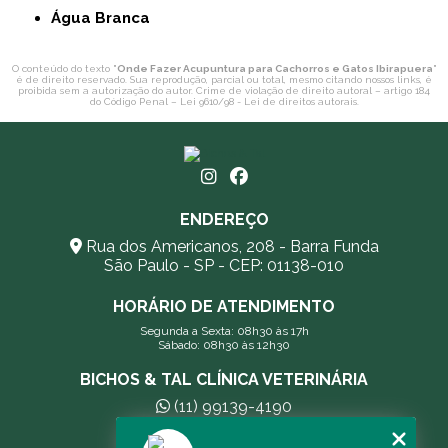
Água Branca
O conteúdo do texto "
Onde Fazer Acupuntura para Cachorros e Gatos Ibirapuera
"
é de direito reservado. Sua reprodução, parcial ou total, mesmo citando nossos links, é
proibida sem a autorização do autor. Crime de violação de direito autoral – artigo 184
do Código Penal –
Lei 9610/98 - Lei de direitos autorais
.
ENDEREÇO
Rua dos Americanos, 208 - Barra Funda
São Paulo - SP - CEP: 01138-010
HORÁRIO DE ATENDIMENTO
Segunda a Sexta: 08h30 às 17h
Sábado: 08h30 às 12h30
BICHOS & TAL CLÍNICA VETERINÁRIA
(11) 99139-4190
andreleecitti5@gmail.com