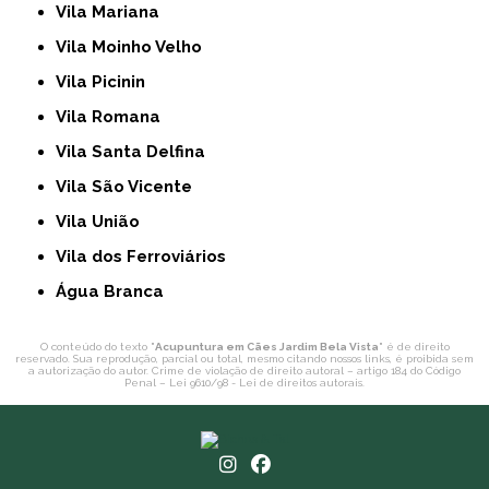
Vila Mariana
Vila Moinho Velho
Vila Picinin
Vila Romana
Vila Santa Delfina
Vila São Vicente
Vila União
Vila dos Ferroviários
Água Branca
O conteúdo do texto "
Acupuntura em Cães Jardim Bela Vista
" é de direito
reservado. Sua reprodução, parcial ou total, mesmo citando nossos links, é proibida sem
a autorização do autor. Crime de violação de direito autoral – artigo 184 do Código
Penal –
Lei 9610/98 - Lei de direitos autorais
.