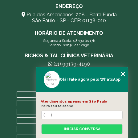
ENDEREÇO
Rua dos Americanos, 208 - Barra Funda
São Paulo - SP - CEP: 01138-010
HORÁRIO DE ATENDIMENTO
Segunda a Sexta: 08h30 às 17h
Sábado: 08h30 às 12h30
BICHOS & TAL CLÍNICA VETERINÁRIA
(11) 99139-4190
andreleecitti5@gmail.com
Olá! Fale agora pelo WhatsApp
MENU
HOME
Atendimentos apenas em São Paulo
A CLÍNICA
Insira seu telefone
BLOG
CONTATO
CATEGORIAS
INICIAR CONVERSA
MAPA DO SITE