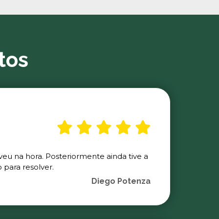
tos
veu na hora. Posteriormente ainda tive a
para resolver.
Diego Potenza