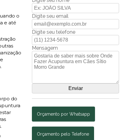
Digite seu nome
quando o
Digite seu email
a e até
Digite seu telefone
stração
outras
Mensagem
ganização
 e
.
corpo do
cupuntura
estar
Orçamento por Whatsapp
ras
.
Orçamento pelo Telefone
m