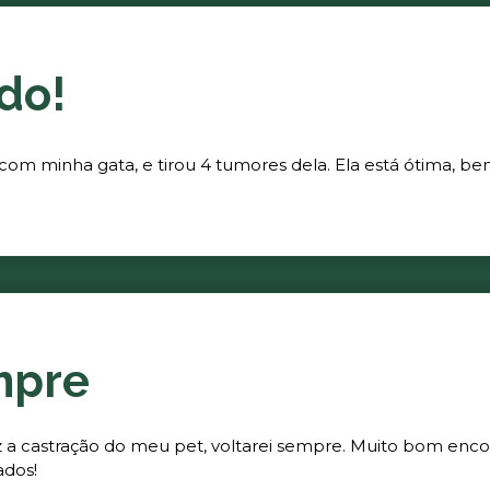
do!
 com minha gata, e tirou 4 tumores dela. Ela está ótima, be
mpre
fez a castração do meu pet, voltarei sempre. Muito bom enc
ados!