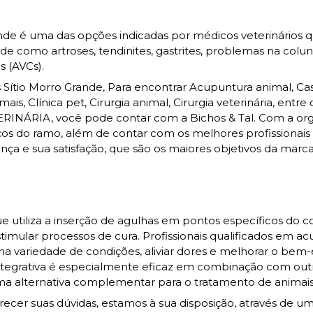
nde é uma das opções indicadas por médicos veterinários 
 como artroses, tendinites, gastrites, problemas na colun
 (AVCs).
ítio Morro Grande, Para encontrar Acupuntura animal, Ca
s, Clínica pet, Cirurgia animal, Cirurgia veterinária, entre 
RINÁRIA, você pode contar com a Bichos & Tal. Com a or
iços do ramo, além de contar com os melhores profissionais
nça e sua satisfação, que são os maiores objetivos da marca
e utiliza a inserção de agulhas em pontos específicos do 
timular processos de cura. Profissionais qualificados em a
ma variedade de condições, aliviar dores e melhorar o bem-
integrativa é especialmente eficaz em combinação com out
ma alternativa complementar para o tratamento de animais
ecer suas dúvidas, estamos à sua disposição, através de u