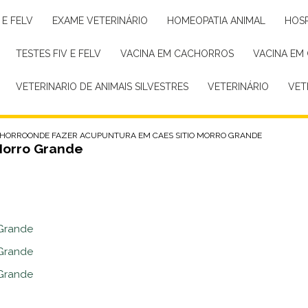
 E FELV
EXAME VETERINÁRIO
HOMEOPATIA ANIMAL
HOS
TESTES FIV E FELV
VACINA EM CACHORROS
VACINA EM
VETERINARIO DE ANIMAIS SILVESTRES
VETERINÁRIO
VE
CHORRO
ONDE FAZER ACUPUNTURA EM CAES SITIO MORRO GRANDE
Morro Grande