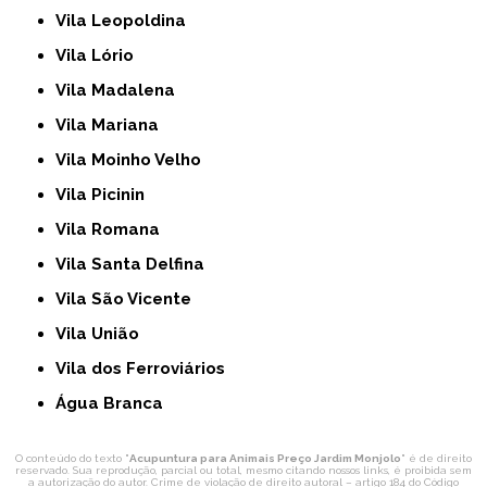
Vila Leopoldina
Vila Lório
Vila Madalena
Vila Mariana
Vila Moinho Velho
Vila Picinin
Vila Romana
Vila Santa Delfina
Vila São Vicente
Vila União
Vila dos Ferroviários
Água Branca
O conteúdo do texto "
Acupuntura para Animais Preço Jardim Monjolo
" é de direito
reservado. Sua reprodução, parcial ou total, mesmo citando nossos links, é proibida sem
a autorização do autor. Crime de violação de direito autoral – artigo 184 do Código