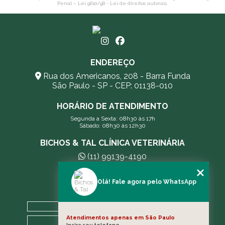
Penal –
Lei 9610/98 - Lei de direitos autorais
.
ENDEREÇO
Rua dos Americanos, 208 - Barra Funda
São Paulo - SP - CEP: 01138-010
HORÁRIO DE ATENDIMENTO
Segunda a Sexta: 08h30 às 17h
Sábado: 08h30 às 12h30
BICHOS & TAL CLÍNICA VETERINÁRIA
(11) 99139-4190
andreleecitti5@gmail.com
Olá! Fale agora pelo WhatsApp
MENU
HOME
Atendimentos apenas em São Paulo
A CLÍNICA