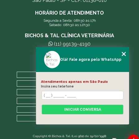
São Paulo - SP - CEP: 01138-010
HORÁRIO DE ATENDIMENTO
Segunda a Sexta: 08h30 às 17h
Sábado: 08h30 às 12h30
BICHOS & TAL CLÍNICA VETERINÁRIA
(11) 99139-4190
andreleecitti5@gmail.com
Olá! Fale agora pelo WhatsApp
MENU
HOME
Atendimentos apenas em São Paulo
A CLÍNICA
Insira seu telefone
BLOG
CONTATO
CATEGORIAS
INICIAR CONVERSA
MAPA DO SITE
Copyright © Bichos & Tal. (Lei 9610 de 19/02/1998)
1