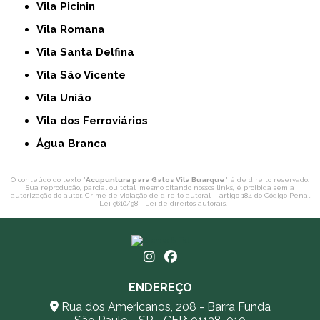
Vila Picinin
Vila Romana
Vila Santa Delfina
Vila São Vicente
Vila União
Vila dos Ferroviários
Água Branca
O conteúdo do texto "
Acupuntura para Gatos Vila Buarque
" é de direito reservado.
Sua reprodução, parcial ou total, mesmo citando nossos links, é proibida sem a
autorização do autor. Crime de violação de direito autoral – artigo 184 do Código Penal
–
Lei 9610/98 - Lei de direitos autorais
.
ENDEREÇO
Rua dos Americanos, 208 - Barra Funda