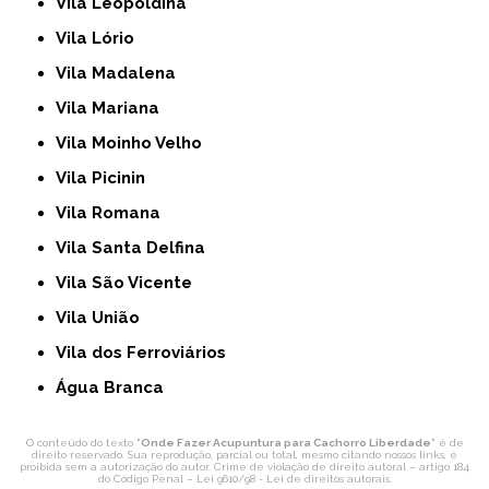
Vila Leopoldina
Vila Lório
Vila Madalena
Vila Mariana
Vila Moinho Velho
Vila Picinin
Vila Romana
Vila Santa Delfina
Vila São Vicente
Vila União
Vila dos Ferroviários
Água Branca
O conteúdo do texto "
Onde Fazer Acupuntura para Cachorro Liberdade
" é de
direito reservado. Sua reprodução, parcial ou total, mesmo citando nossos links, é
proibida sem a autorização do autor. Crime de violação de direito autoral – artigo 184
do Código Penal –
Lei 9610/98 - Lei de direitos autorais
.