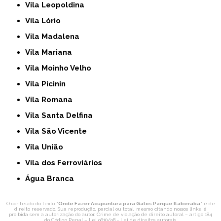
Vila Leopoldina
Vila Lório
Vila Madalena
Vila Mariana
Vila Moinho Velho
Vila Picinin
Vila Romana
Vila Santa Delfina
Vila São Vicente
Vila União
Vila dos Ferroviários
Água Branca
O conteúdo do texto "
Onde Fazer Acupuntura para Gatos Parque Itaberaba
" é de
direito reservado. Sua reprodução, parcial ou total, mesmo citando nossos links, é
proibida sem a autorização do autor. Crime de violação de direito autoral – artigo 184
do Código Penal –
Lei 9610/98 - Lei de direitos autorais
.