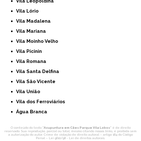
Vila Leopoldina
Vila Lório
Vila Madalena
Vila Mariana
Vila Moinho Velho
Vila Picinin
Vila Romana
Vila Santa Delfina
Vila São Vicente
Vila União
Vila dos Ferroviários
Água Branca
O conteúdo do texto "
Acupuntura em Cães Parque Vila Lobos
" é de direito
reservado. Sua reprodução, parcial ou total, mesmo citando nossos links, é proibida sem
a autorização do autor. Crime de violação de direito autoral – artigo 184 do Código
Penal –
Lei 9610/98 - Lei de direitos autorais
.