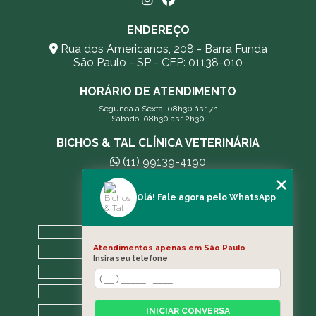
ENDEREÇO
Rua dos Americanos, 208 - Barra Funda
São Paulo - SP - CEP: 01138-010
HORÁRIO DE ATENDIMENTO
Segunda a Sexta: 08h30 às 17h
Sábado: 08h30 às 12h30
BICHOS & TAL CLÍNICA VETERINÁRIA
(11) 99139-4190
andreleecitti5@gmail.com
Olá! Fale agora pelo WhatsApp
MENU
HOME
Atendimentos apenas em São Paulo
A CLÍNICA
Insira seu telefone
BLOG
CONTATO
CATEGORIAS
INICIAR CONVERSA