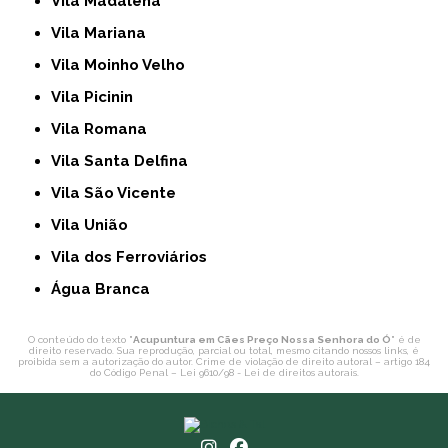
Vila Madalena
Vila Mariana
Vila Moinho Velho
Vila Picinin
Vila Romana
Vila Santa Delfina
Vila São Vicente
Vila União
Vila dos Ferroviários
Água Branca
O conteúdo do texto "
Acupuntura em Cães Preço Nossa Senhora do Ó
" é de
direito reservado. Sua reprodução, parcial ou total, mesmo citando nossos links, é
proibida sem a autorização do autor. Crime de violação de direito autoral – artigo 184
do Código Penal –
Lei 9610/98 - Lei de direitos autorais
.