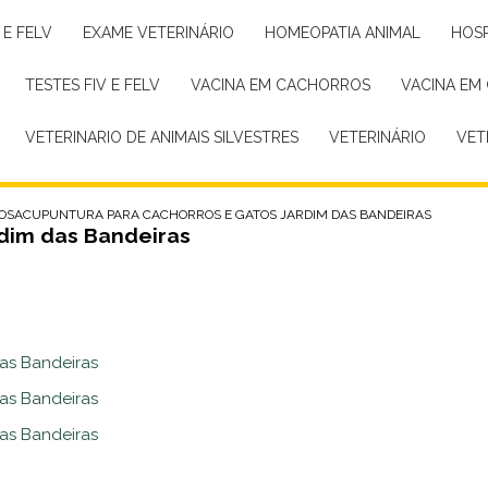
 E FELV
EXAME VETERINÁRIO
HOMEOPATIA ANIMAL
HOS
TESTES FIV E FELV
VACINA EM CACHORROS
VACINA EM
VETERINARIO DE ANIMAIS SILVESTRES
VETERINÁRIO
VE
OS
ACUPUNTURA PARA CACHORROS E GATOS JARDIM DAS BANDEIRAS
rdim das Bandeiras