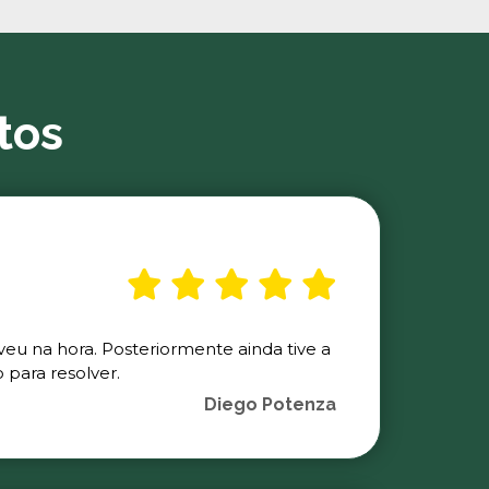
tos
veu na hora. Posteriormente ainda tive a
para resolver.
Diego Potenza