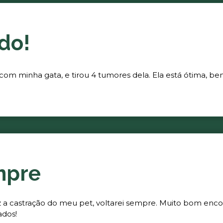
do!
 com minha gata, e tirou 4 tumores dela. Ela está ótima, be
mpre
fez a castração do meu pet, voltarei sempre. Muito bom enc
ados!