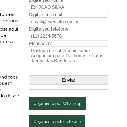
Digite seu nome
tutores
Digite seu email
nefícios.
Digite seu telefone
cisa aqui
 de
empresa
Mensagem
condições
dos em
os
ndo desde
Orçamento por Whatsapp
Orçamento pelo Telefone