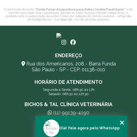
O conteúdo do texto "
Onde Fazer Acupuntura para Gatos Jardim Paulistano
" é de
direito reservado. Sua reprodução, parcial ou total, mesmo citando nossos links, é
proibida sem a autorização do autor. Crime de violação de direito autoral – artigo 184
do Código Penal –
Lei 9610/98 - Lei de direitos autorais
.
ENDEREÇO
Rua dos Americanos, 208 - Barra Funda
São Paulo - SP - CEP: 01138-010
HORÁRIO DE ATENDIMENTO
Segunda a Sexta: 08h30 às 17h
Sábado: 08h30 às 12h30
BICHOS & TAL CLÍNICA VETERINÁRIA
(11) 99139-4190
andreleecitti5@gmail.com
Olá! Fale agora pelo WhatsApp
MENU