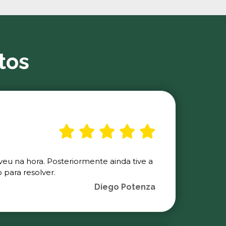
tos
veu na hora. Posteriormente ainda tive a
para resolver.
Diego Potenza