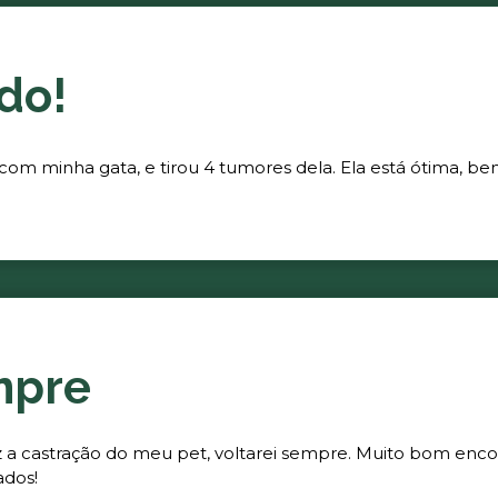
do!
 com minha gata, e tirou 4 tumores dela. Ela está ótima, be
mpre
fez a castração do meu pet, voltarei sempre. Muito bom enc
ados!