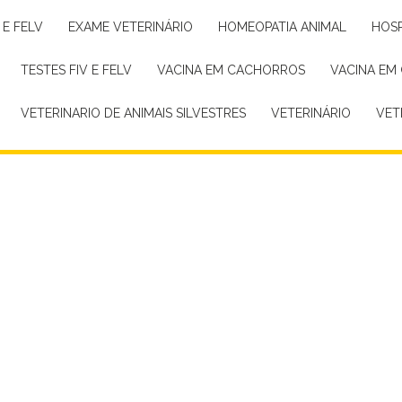
 E FELV
EXAME VETERINÁRIO
HOMEOPATIA ANIMAL
HOS
TESTES FIV E FELV
VACINA EM CACHORROS
VACINA EM
VETERINARIO DE ANIMAIS SILVESTRES
VETERINÁRIO
VE