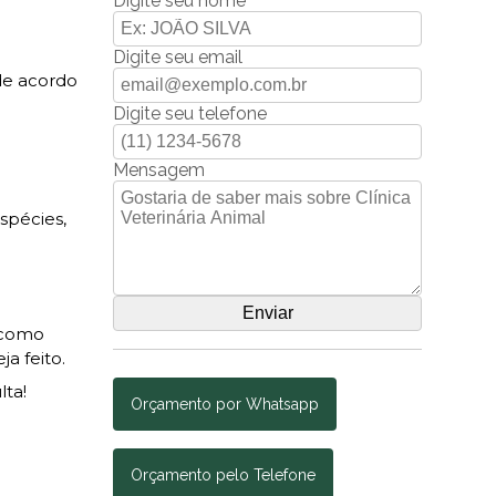
Digite seu nome
Digite seu email
 de acordo
Digite seu telefone
Mensagem
spécies,
m como
a feito.
lta!
Orçamento por Whatsapp
Orçamento pelo Telefone