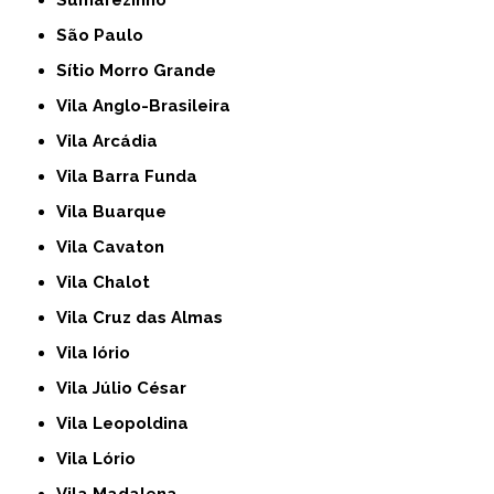
Sumarezinho
São Paulo
Sítio Morro Grande
Vila Anglo-Brasileira
Vila Arcádia
Vila Barra Funda
Vila Buarque
Vila Cavaton
Vila Chalot
Vila Cruz das Almas
Vila Iório
Vila Júlio César
Vila Leopoldina
Vila Lório