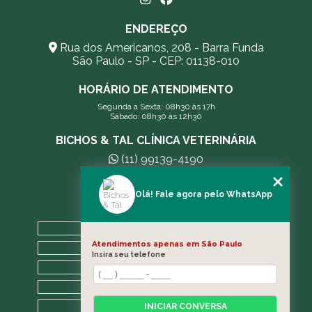
ENDEREÇO
Rua dos Americanos, 208 - Barra Funda
São Paulo - SP - CEP: 01138-010
HORÁRIO DE ATENDIMENTO
Segunda a Sexta: 08h30 às 17h
Sábado: 08h30 às 12h30
BICHOS & TAL CLÍNICA VETERINÁRIA
(11) 99139-4190
andreleecitti5@gmail.com
Olá! Fale agora pelo WhatsApp
MENU
HOME
Atendimentos apenas em São Paulo
A CLÍNICA
Insira seu telefone
BLOG
CONTATO
CATEGORIAS
INICIAR CONVERSA