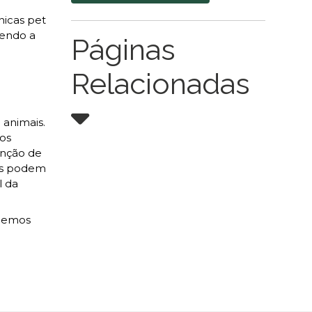
nicas pet
vendo a
Páginas
Relacionadas
 animais.
dos
enção de
is podem
l da
ecemos