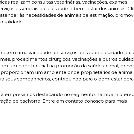
nicas realizam consultas veterinárias, vacinações, exames
erviços essenciais para a saúde e bem-estar dos animais. Clí
ender às necessidades de animais de estimação, promo
qualidade.
ferecem uma variedade de serviços de saúde e cuidado para
xames, procedimentos cirúrgicos, vacinações e outros cuida
enham um papel crucial na promoção da saúde animal, prev
as proporcionam um ambiente onde proprietários de anima
ra seus companheiros, contribuindo para o bem-estar gera
, a empresa nos destacando no segmento. Também ofer
tração de cachorro. Entre em contato conosco para mais