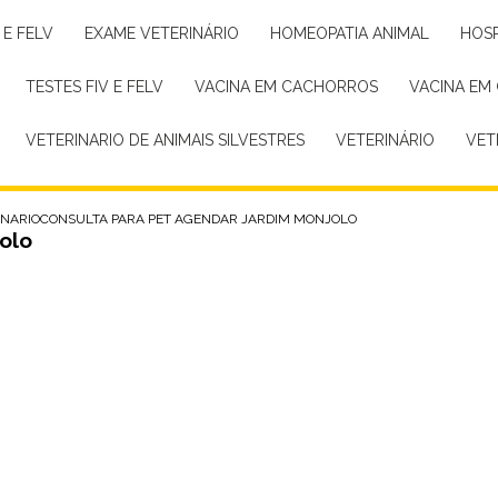
 E FELV
EXAME VETERINÁRIO
HOMEOPATIA ANIMAL
HOS
TESTES FIV E FELV
VACINA EM CACHORROS
VACINA EM
VETERINARIO DE ANIMAIS SILVESTRES
VETERINÁRIO
VE
INARIO
CONSULTA PARA PET AGENDAR JARDIM MONJOLO
olo