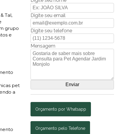
Digite seu nome
& Tal,
Digite seu email
e
 um grupo
Digite seu telefone
tos e
Mensagem
amento
nicas pet
vendo a
Orçamento por Whatsapp
Orçamento pelo Telefone
amento