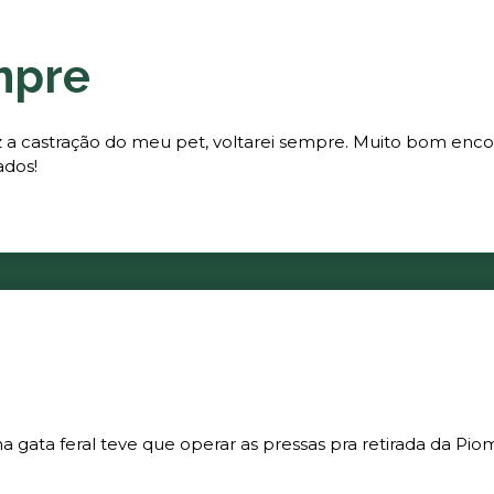
mpre
fez a castração do meu pet, voltarei sempre. Muito bom enc
ados!
gata feral teve que operar as pressas pra retirada da Piom