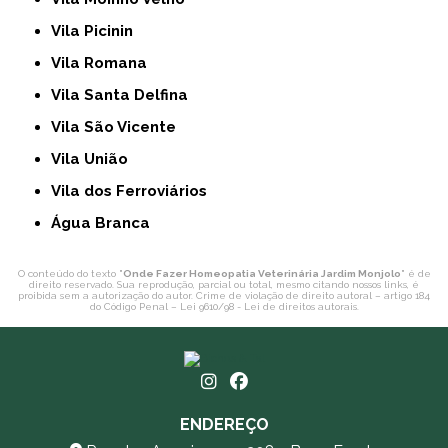
Vila Picinin
Vila Romana
Vila Santa Delfina
Vila São Vicente
Vila União
Vila dos Ferroviários
Água Branca
O conteúdo do texto "
Onde Fazer Homeopatia Veterinária Jardim Monjolo
" é de
direito reservado. Sua reprodução, parcial ou total, mesmo citando nossos links, é
proibida sem a autorização do autor. Crime de violação de direito autoral – artigo 184
do Código Penal –
Lei 9610/98 - Lei de direitos autorais
.
ENDEREÇO