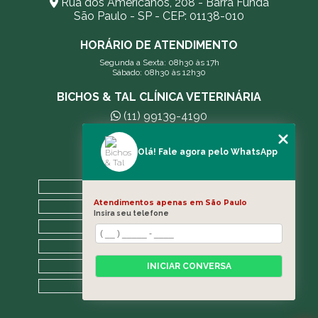
Rua dos Americanos, 208 - Barra Funda
São Paulo - SP - CEP: 01138-010
HORÁRIO DE ATENDIMENTO
Segunda a Sexta: 08h30 às 17h
Sábado: 08h30 às 12h30
BICHOS & TAL CLÍNICA VETERINÁRIA
(11) 99139-4190
andreleecitti5@gmail.com
Olá! Fale agora pelo WhatsApp
MENU
HOME
Atendimentos apenas em São Paulo
A CLÍNICA
Insira seu telefone
BLOG
CONTATO
CATEGORIAS
INICIAR CONVERSA
MAPA DO SITE