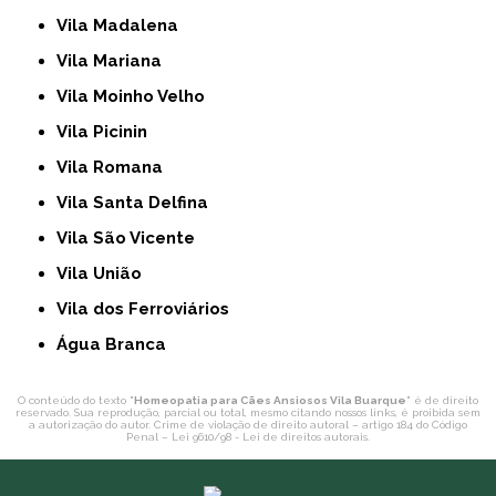
Vila Madalena
Vila Mariana
Vila Moinho Velho
Vila Picinin
Vila Romana
Vila Santa Delfina
Vila São Vicente
Vila União
Vila dos Ferroviários
Água Branca
O conteúdo do texto "
Homeopatia para Cães Ansiosos Vila Buarque
" é de direito
reservado. Sua reprodução, parcial ou total, mesmo citando nossos links, é proibida sem
a autorização do autor. Crime de violação de direito autoral – artigo 184 do Código
Penal –
Lei 9610/98 - Lei de direitos autorais
.