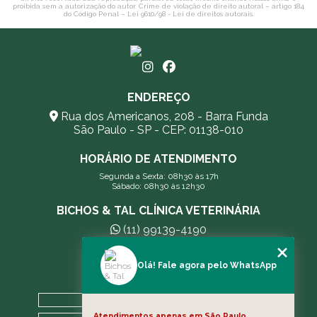
proibida sem a autorização do autor. Crime de violação de direito autoral – artigo 184
do Código Penal –
Lei 9610/98 - Lei de direitos autorais
.
ENDEREÇO
Rua dos Americanos, 208 - Barra Funda
São Paulo - SP - CEP: 01138-010
HORÁRIO DE ATENDIMENTO
Segunda a Sexta: 08h30 às 17h
Sábado: 08h30 às 12h30
BICHOS & TAL CLÍNICA VETERINÁRIA
(11) 99139-4190
andreleecitti5@gmail.com
Olá! Fale agora pelo WhatsApp
MENU
HOME
Atendimentos apenas em São Paulo