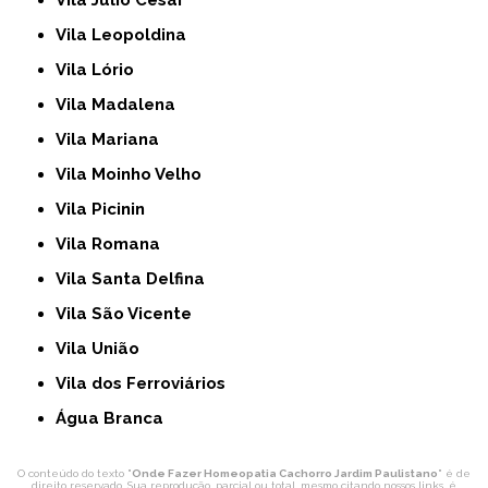
Vila Júlio César
Vila Leopoldina
Vila Lório
Vila Madalena
Vila Mariana
Vila Moinho Velho
Vila Picinin
Vila Romana
Vila Santa Delfina
Vila São Vicente
Vila União
Vila dos Ferroviários
Água Branca
O conteúdo do texto "
Onde Fazer Homeopatia Cachorro Jardim Paulistano
" é de
direito reservado. Sua reprodução, parcial ou total, mesmo citando nossos links, é