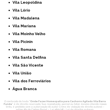
Vila Leopoldina
Vila Lório
Vila Madalena
Vila Mariana
Vila Moinho Velho
Vila Picinin
Vila Romana
Vila Santa Delfina
Vila São Vicente
Vila União
Vila dos Ferroviários
Água Branca
O conteúdo do texto "
Onde Fazer Homeopatia para Cachorro Agitado Vila Barra
Funda
" é de direito reservado. Sua reprodução, parcial ou total, mesmo citando nossos
links, é proibida sem a autorização do autor. Crime de violação de direito autoral –
artigo 184 do Código Penal –
Lei 9610/98 - Lei de direitos autorais
.