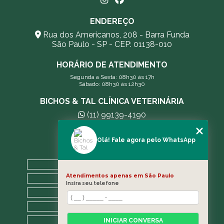
ENDEREÇO
Rua dos Americanos, 208 - Barra Funda
São Paulo - SP - CEP: 01138-010
HORÁRIO DE ATENDIMENTO
Segunda a Sexta: 08h30 às 17h
Sábado: 08h30 às 12h30
BICHOS & TAL CLÍNICA VETERINÁRIA
(11) 99139-4190
andreleecitti5@gmail.com
Olá! Fale agora pelo WhatsApp
MENU
HOME
Atendimentos apenas em São Paulo
A CLÍNICA
Insira seu telefone
BLOG
CONTATO
CATEGORIAS
INICIAR CONVERSA