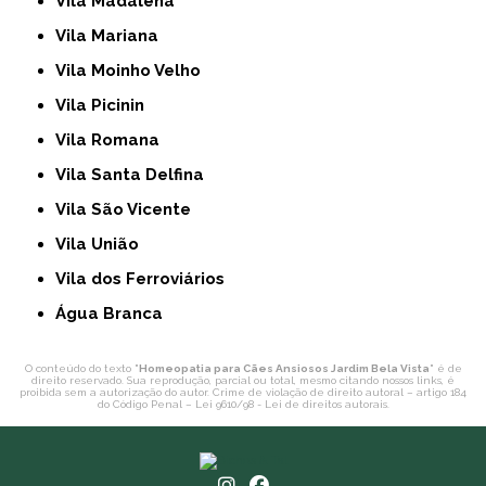
Vila Madalena
Vila Mariana
Vila Moinho Velho
Vila Picinin
Vila Romana
Vila Santa Delfina
Vila São Vicente
Vila União
Vila dos Ferroviários
Água Branca
O conteúdo do texto "
Homeopatia para Cães Ansiosos Jardim Bela Vista
" é de
direito reservado. Sua reprodução, parcial ou total, mesmo citando nossos links, é
proibida sem a autorização do autor. Crime de violação de direito autoral – artigo 184
do Código Penal –
Lei 9610/98 - Lei de direitos autorais
.